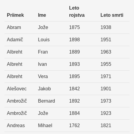
Leto
Priimek
Ime
rojstva
Leto smrti
Abram
Jože
1875
1938
Adamič
Louis
1898
1951
Albreht
Fran
1889
1963
Albreht
Ivan
1893
1955
Albreht
Vera
1895
1971
Alešovec
Jakob
1842
1901
Ambrožič
Bernard
1892
1973
Ambrožič
Jože
1884
1923
Andreas
Mihael
1762
1821