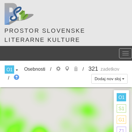
PROSTOR SLOVENSKE
LITERARNE KULTURE
Pre
nav
321
Osebnosti
/
/
zadetkov
O1
/
Dodaj nov sloj
O1
S1
G1
Z1