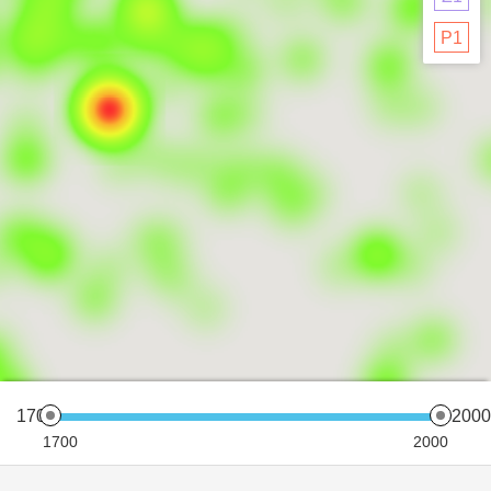
P1
1700
200
1700
2000